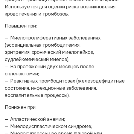
Используется для оценки риска возникновения
кровотечения и тромбозов.
Повышен при:
Миелопролиферативных заболеваниях
(эссенциальная тромбоцитемия,
эритремия, хронический миелолейкоз,
судлейкемический миелоз);
На протяжении двух месяцев после
спленэктомии;
Реактивных тромбоцитозах (железодефицитные
состояния, инфекционные заболевания,
воспалительные процессы).
Понижен при:
Апластической анемии;
Миелодиспластическом синдроме;
Миелосупрессии во время лучевой или