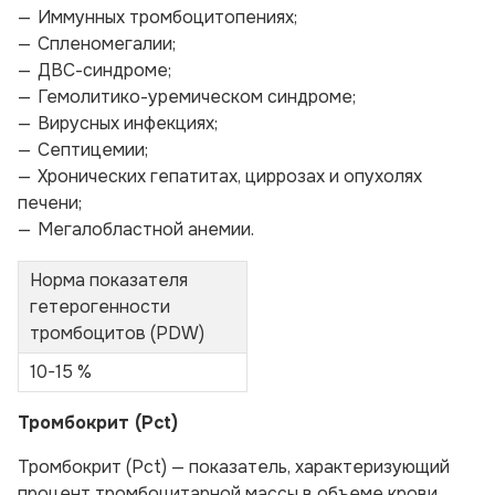
Иммунных тромбоцитопениях;
Спленомегалии;
ДВС-синдроме;
Гемолитико-уремическом синдроме;
Вирусных инфекциях;
Септицемии;
Хронических гепатитах, циррозах и опухолях
печени;
Мегалобластной анемии.
Норма показателя
гетерогенности
тромбоцитов (PDW)
10-15 %
Тромбокрит (Pct)
Тромбокрит (Pct) — показатель, характеризующий
процент тромбоцитарной массы в объеме крови.