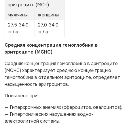
эритроците (МСН)
мужчины
женщины
27,5-34,0
27,0-34,0
пг/кл
пг/кл
Средняя концентрация гемоглобина в
эритроците (МСНС)
Средняя концентрация гемоглобина в эритроците
(МСНС) характеризует среднюю концентрацию
гемоглобина в отдельном эритроците, определяет
насыщенность эритроцитов.
Повышено при:
Гиперхромных анемиях (сфероцитоз, овалоцитоз);
Гипертонических нарушениях водно-
электролитной системы.