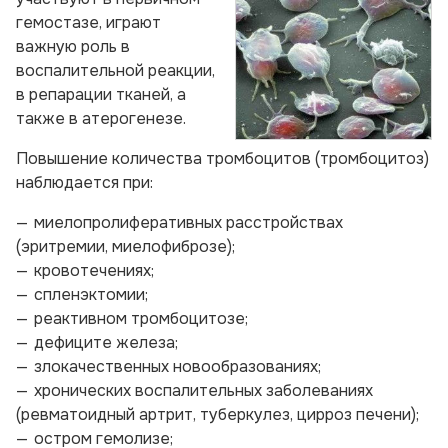
гемостазе, играют
важную роль в
воспалительной реакции,
в репарации тканей, а
также в атерогенезе.
Повышение количества тромбоцитов (тромбоцитоз)
наблюдается при:
миелопролиферативных расстройствах
(эритремии, миелофиброзе);
кровотечениях;
спленэктомии;
реактивном тромбоцитозе;
дефиците железа;
злокачественных новообразованиях;
хронических воспалительных заболеваниях
(ревматоидный артрит, туберкулез, цирроз печени);
остром гемолизе;