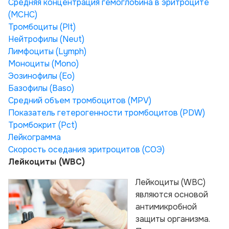
Средняя концентрация гемоглобина в эритроците
(МСНС)
Тромбоциты (Plt)
Нейтрофилы (Neut)
Лимфоциты (Lymph)
Моноциты (Моno)
Эозинофилы (Ео)
Базофилы (Ваso)
Средний объем тромбоцитов (MPV)
Показатель гетерогенности тромбоцитов (PDW)
Тромбокрит (Pct)
Лейкограмма
Скорость оседания эритроцитов (СОЭ)
Лейкоциты (WBC)
Лейкоциты (WBC)
являются основой
антимикробной
защиты организма.