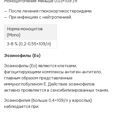
Моноцитопения: меньше 0,03×109 /л:
После лечения глюкокортикостероидами;
При инфекциях с нейтропенией.
Норма моноцитов
(Моno)
3-8 % (0,2-0,55×109/л)
Эозинофилы (Ео)
Эозинофилы (Ео) являются клетками,
фагоцитирующими комплексы антиген-антитело,
главным образом представленные
иммуноглобулином Е. Действие эозинофилов
активно проявляется в сенсибилизированных тканях.
Эозинофилия (больше 0,4×109/л у взрослых)
наблюдается при: