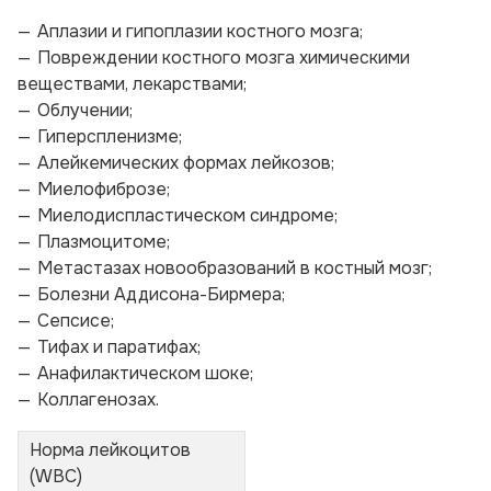
Аплазии и гипоплазии костного мозга;
Повреждении костного мозга химическими
веществами, лекарствами;
Облучении;
Гиперспленизме;
Алейкемических формах лейкозов;
Миелофиброзе;
Миелодиспластическом синдроме;
Плазмоцитоме;
Метастазах новообразований в костный мозг;
Болезни Аддисона-Бирмера;
Сепсисе;
Тифах и паратифах;
Анафилактическом шоке;
Коллагенозах.
Норма лейкоцитов
(WBC)