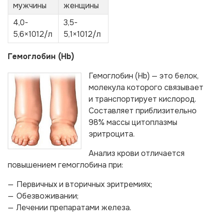
мужчины
женщины
4,0-
3,5-
5,6×1012/л
5,1×1012/л
Гемоглобин (Hb)
Гемоглобин (Hb) — это белок,
молекула которого связывает
и транспортирует кислород.
Составляет приблизительно
98% массы цитоплазмы
эритроцита.
Анализ крови отличается
повышением гемоглобина при:
Первичных и вторичных эритремиях;
Обезвоживании;
Лечении препаратами железа.