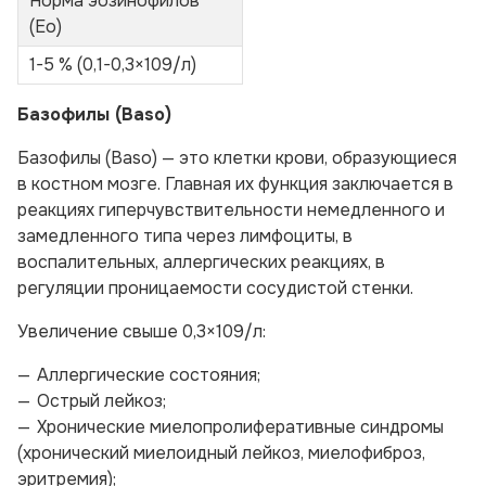
Норма эозинофилов
(Ео)
1-5 % (0,1-0,3×109/л)
Базофилы (Ваso)
Базофилы (Ваso) — это клетки крови, образующиеся
в костном мозге. Главная их функция заключается в
реакциях гиперчувствительности немедленного и
замедленного типа через лимфоциты, в
воспалительных, аллергических реакциях, в
регуляции проницаемости сосудистой стенки.
Увеличение свыше 0,3×109/л:
Аллергические состояния;
Острый лейкоз;
Хронические миелопролиферативные синдромы
(хронический миелоидный лейкоз, миелофиброз,
эритремия);