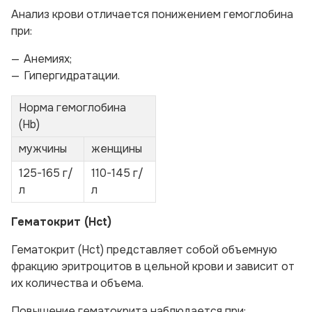
Анализ крови отличается понижением гемоглобина
при:
Анемиях;
Гипергидратации.
Норма гемоглобина
(Hb)
мужчины
женщины
125-165 г/
110-145 г/
л
л
Гематокрит (Hct)
Гематокрит (Hct) представляет собой объемную
фракцию эритроцитов в цельной крови и зависит от
их количества и объема.
Повышение гематокрита наблюдается при: