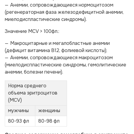
Анемии, сопровождающиеся нормоцитозом
(регенераторная фаза железодефицитной анемии,
миелодиспластические синдромы).
Значение MCV > 100фл.:
Макроцитарные и мегалобластные анемии
(дефицит витамина В12, фолиевой кислоты);
Анемии, сопровождающиеся макроцитозом
(миелодиспластические синдромы, гемолитические
анемии, болезни печени).
Норма среднего
объема эритроцитов
(MCV)
мужчины
женщины
80-93 фл
80-98 фл