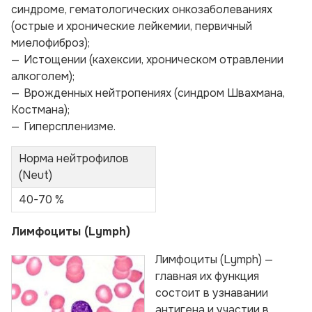
синдроме, гематологических онкозаболеваниях
(острые и хронические лейкемии, первичный
миелофиброз);
Истощении (кахексии, хроническом отравлении
алкоголем);
Врожденных нейтропениях (синдром Швахмана,
Костмана);
Гиперспленизме.
Норма нейтрофилов
(Neut)
40-70 %
Лимфоциты (Lymph)
Лимфоциты (Lymph) —
главная их функция
состоит в узнавании
антигена и участии в