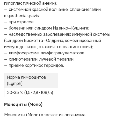
гипопластической анеми);
системной красной волчанке, спленомегалии,
myasthenia gravis;
при стрессе;
болезни или синдром Иценко—Кушинга;
наследственных заболеваниях иммунной системы
(синдром Вискотта—Олдрича, комбинированный
иммунодефицит, атаксия-телеангиэктазия);
лимфосаркоме, лимфогранулематозе,
химиотерапии, лучевой терапии,
приеме кортикостероидов.
Норма лимфоцитов
(Lymph)
20-35 % (1,5-2,8×109/л)
Моноциты (Моno)
Моноциты (Моno) удаляют из организма