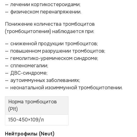
лечении кортикостероидами;
физическом перенапряжении.
Понижение количества тромбоцитов
(тромбоцитопения) наблюдается при:
сниженной продукции тромбоцитов;
повышенном разрушении тромбоцитов;
гемолитико-уремическом синдроме;
спленомегалии;
ДВС-синдроме;
аутоиммунных заболеваниях;
неонатальной изоиммунной тромбоцитопении.
Норма тромбоцитов
(Plt)
150-450×109/л
Нейтрофилы (Neut)