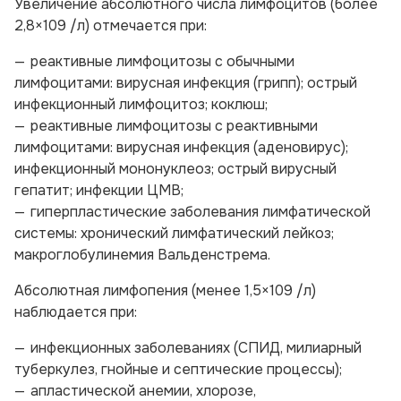
Увеличение абсолютного числа лимфоцитов (более
2,8×109 /л) отмечается при:
реактивные лимфоцитозы с обычными
лимфоцитами: вирусная инфекция (грипп); острый
инфекционный лимфоцитоз; коклюш;
реактивные лимфоцитозы с реактивными
лимфоцитами: вирусная инфекция (аденовирус);
инфекционный мононуклеоз; острый вирусный
гепатит; инфекции ЦМВ;
гиперпластические заболевания лимфатической
системы: хронический лимфатический лейкоз;
макроглобулинемия Вальденстрема.
Абсолютная лимфопения (менее 1,5×109 /л)
наблюдается при:
инфекционных заболеваниях (СПИД, милиарный
туберкулез, гнойные и септические процессы);
апластической анемии, хлорозе,