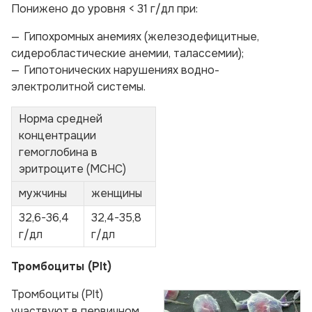
Понижено до уровня < 31 г/дл при:
Гипохромных анемиях (железодефицитные,
сидеробластические анемии, талассемии);
Гипотонических нарушениях водно-
электролитной системы.
Норма средней
концентрации
гемоглобина в
эритроците (МСНС)
мужчины
женщины
32,6-36,4
32,4-35,8
г/дл
г/дл
Тромбоциты (Plt)
Тромбоциты (Plt)
участвуют в первичном