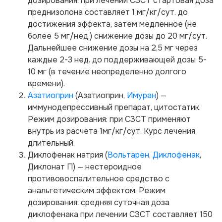
дозирования: при лечении СЗСТ стартовая доза
преднизолона составляет 1 мг/кг/сут. до
достижения эффекта, затем медленное (не
более 5 мг/нед.) снижение дозы до 20 мг/сут.
Дальнейшее снижение дозы на 2,5 мг через
каждые 2-3 нед. до поддерживающей дозы 5-
10 мг (в течение неопределенно долгого
времени).
Азатиоприн
(Азатиоприн,
Имуран
) —
иммунодепрессивный препарат, цитостатик.
Режим дозирования: при СЗСТ применяют
внутрь из расчета 1мг/кг/сут. Курс лечения
длительный.
Диклофенак натрия (
Вольтарен
,
Диклофенак
,
Диклонат П) — нестероидное
противовоспалительное средство с
анальгетическим эффектом. Режим
дозирования: средняя суточная доза
диклофенака при лечении СЗСТ составляет 150