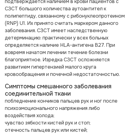
подтверждается наличием в крови пациентов с
СЗСТ большого количества аутоантител к
полипептиду, связанному с рибонуклеопротеином
(RNP) U1. Их принято считать маркером данного
заболевания. СЗСТ имеет наследственную
детерминацию: практически у всех больных
определяется наличие HLA-антигена В27. При
вовремя начатом лечении течение болезни
благоприятное. Изредка СЗСТ осложняется
развитием гипертензией малого круга
кровообращения и почечной недостаточностью.
Симптомы смешанного заболевания
соединительной ткани
побледнение кончиков пальцев рук и ног после
психоэмоционального напряжения либо
воздействия холода;
чувство зябкости кистей рук и стоп;
отечность пальцев рук или кистей;