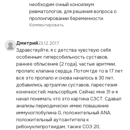
необходим очный консилиум
ревматологов, для решения вопроса о
пролонгировании беременности.
Комментировать
Дмитрий
23.12.2017
Здравствуйте, я с детства чувствую себя
особенным: гиперсобильность суставов,
раннее облысение (2 года), частые аритмии,
пролапс клапана сердца. Потом где то в 17 лет
все это пропало и снова началось в 30 лет,
добавились артралгии суставов, парестезия
конечностей, мальсорбция. Сейчас мне 31 и я
начал понимать что это картина СЗСТ. Сдавал
анализы периодически: имею повышение
иммуноглобулина G, положительный ANA,
положительный аутоантитела к
рибонуклепротеидам, также СОЭ 20,