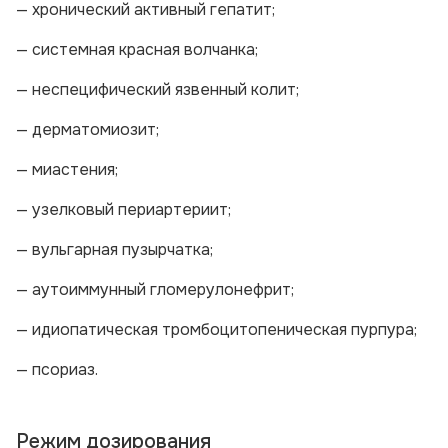
— хронический активный гепатит;
— системная красная волчанка;
— неспецифический язвенный колит;
— дерматомиозит;
— миастения;
— узелковый периартериит;
— вульгарная пузырчатка;
— аутоиммунный гломерулонефрит;
— идиопатическая тромбоцитопеническая пурпура;
— псориаз.
Режим дозирования