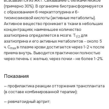
всасывается из ЖКТ. Связывание с белками низкое
(примерно 30%). В организме биотрансформируется
с образованием 6-меркаптопурина и 6-
тиоинозиновой кислоты (активные метаболиты).
Активное вещество проникает в ткани в небольших
концентрациях; наименьшее количество
азатиоприна определяется в мозге. T
для
1/2
азатиоприна и его активных метаболитов - около 5
ч. С
в плазме крови достигается через 1-2 ч после
mах
приема внутрь. Выводится практически полностью
через печень с желчью, через почки - не более 1-2%.
Показания
— профилактика реакции отторжения трансплантата
(в составе комбинированной терапии);
— ревматоидный артрит;