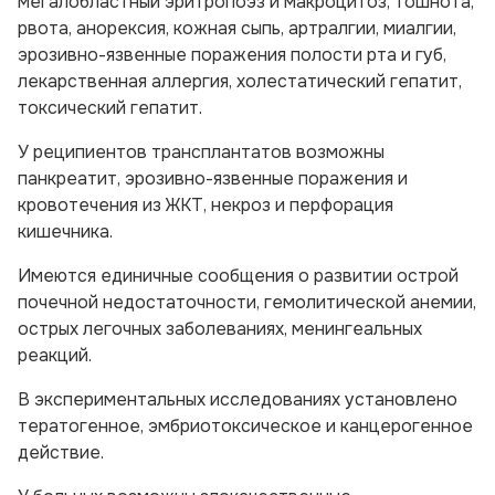
мегалобластный эритропоэз и макроцитоз, тошнота,
рвота, анорексия, кожная сыпь, артралгии, миалгии,
эрозивно-язвенные поражения полости рта и губ,
лекарственная аллергия, холестатический гепатит,
токсический гепатит.
У реципиентов трансплантатов возможны
панкреатит, эрозивно-язвенные поражения и
кровотечения из ЖКТ, некроз и перфорация
кишечника.
Имеются единичные сообщения о развитии острой
почечной недостаточности, гемолитической анемии,
острых легочных заболеваниях, менингеальных
реакций.
В экспериментальных исследованиях установлено
тератогенное, эмбриотоксическое и канцерогенное
действие.