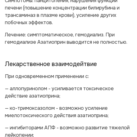
Симпотомы:
панцитопения, нарушения функции
печени (повышение концентрации билирубина и
трансаминаз в плазме крови), усиление других
побочных эффектов.
Лечение:
симптоматическое, гемодиализ. При
гемодиализе Азатиоприн выводится не полностью.
Лекарственное взаимодейтвие
При одновременном применении с:
— аллопуринолом - усиливается токсическое
действие азатиоприна;
— ко-тримоксазолом - возможно усиление
миелотоксического действия азатиоприна;
— ингибиторами АПФ - возможно развитие тяжелой
лейкопении;