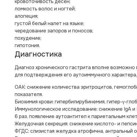
кровоточивость десен;
ломкость волос и ногтей;
алопеция;
густой белый налет на языке;
чередование запоров и поносов;
похудение;
гипотония.
Диагностика
Диагноз хронического гастрита вполне возможно 
для подтверждения его аутоиммунного характера
ОАК: снижение количества эритроцитов, гемоглоб
показателя.
Биохимия крови: гипербилирубинемия, гипер-γ-гло
Иммунологическое исследование: снижение IgA и 
6 раз, появление аутоантител к париетальным кле
Желудочная секреция: снижение кислото- и пепсин
ФГДС: слизистая желудка атрофична, антральный о