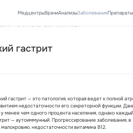
Медцентры
Врачи
Анализы
Заболевания
Препарат
евания
Аутоиммунный хронический гастрит
ий гастрит
ий гастрит — это патология, которая ведет к полной ат
звитием недостаточности его секреторной функции. Дан
 у менее чем одного процента населения, однако кажды
трит — аутоиммунный. Прогрессирование заболевания, в
к малокровию, недостаточности витамина В12,