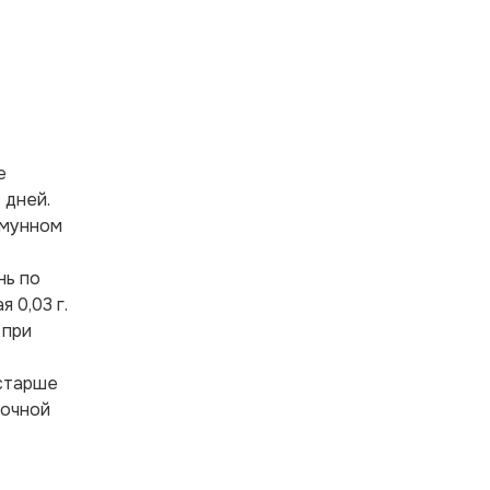
е
 дней.
ммунном
нь по
 0,03 г.
 при
 старше
точной