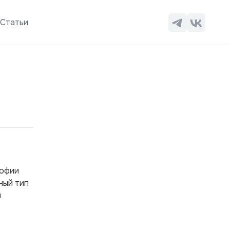
ы
Статьи
рофии
ный тип
й