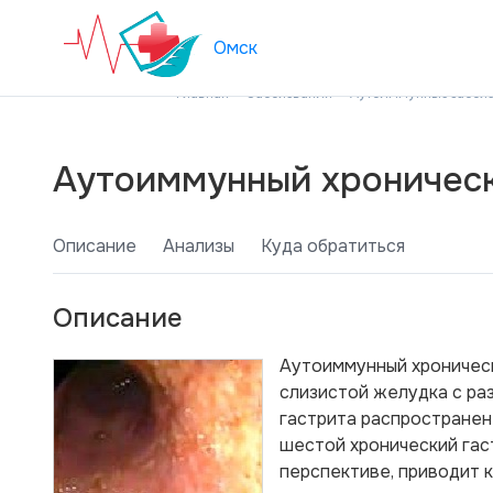
Омск
Главная
Заболевания
Аутоиммунные забол
Аутоиммунный хроническ
Описание
Анализы
Куда обратиться
Описание
Аутоиммунный хроническ
слизистой желудка с ра
гастрита распространен
шестой хронический гас
перспективе, приводит 