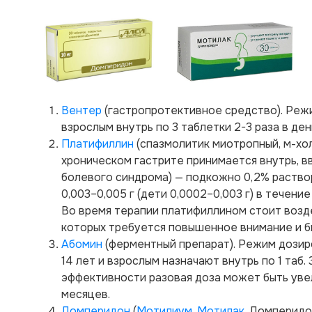
Вентер
(гастропротективное средство). Реж
взрослым внутрь по 3 таблетки 2-3 раза в день
Платифиллин
(спазмолитик миотропный, м-хо
хроническом гастрите принимается внутрь, в
болевого синдрома) — подкожно 0,2% раствора
0,003–0,005 г (дети 0,0002–0,003 г) в течение
Во время терапии платифиллином стоит возд
которых требуется повышенное внимание и б
Абомин
(ферментный препарат). Режим дозир
14 лет и взрослым назначают внутрь по 1 таб.
эффективности разовая доза может быть увели
месяцев.
Домперидон
(
Мотилиум
,
Мотилак
, Домперидо