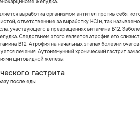
енокарциноме желудка.
вляется выработка организмом антител против себя, кот
стой, ответственные за выработку HCl и, так называемо
сла, участвующего в превращениях витамина В12. Забол
лудка. Следствием этого является атрофия его слизист
амина В12. Атрофия на начальных этапах болезни очагова
буется лечения. Аутоиммунный хронический гастрит зача
ниями щитовидной железы.
ческого гастрита
азу после еды;