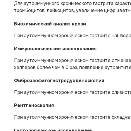
Для аутоиммунного хронического гастрита характ
тромбоцитов, лейкоцитов, увеличение цифр цветн
Биохимический анализ крови
При аутоиммунном хроническом гастрите наблюдаю
Иммунологические исследования
При аутоиммунном хроническом гастрите отмечает
хелперов более чем в 6 раз, появление аутоантит
Фиброэзофагогастродуоденоскопия
При аутоиммунном хроническом гастрите слизиста
Рентгеноскопия
При аутоиммунном хроническом гастрите складча
Гистологическое исследование