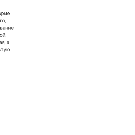
орые
го,
евание
ой,
я, а
стую