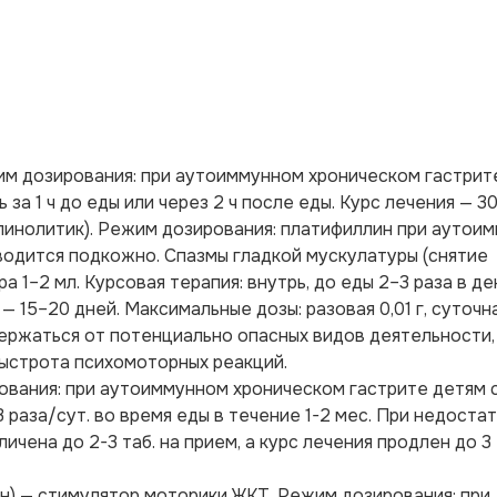
им дозирования: при аутоиммунном хроническом гастрит
 за 1 ч до еды или через 2 ч после еды. Курс лечения — 30
линолитик). Режим дозирования: платифиллин при аутои
водится подкожно. Спазмы гладкой мускулатуры (снятие
 1–2 мл. Курсовая терапия: внутрь, до еды 2–3 раза в де
 — 15–20 дней. Максимальные дозы: разовая 0,01 г, суточная
ержаться от потенциально опасных видов деятельности,
ыстрота психомоторных реакций.
ования: при аутоиммунном хроническом гастрите детям
 3 раза/сут. во время еды в течение 1-2 мес. При недоста
чена до 2-3 таб. на прием, а курс лечения продлен до 3
н) — стимулятор моторики ЖКТ. Режим дозирования: при