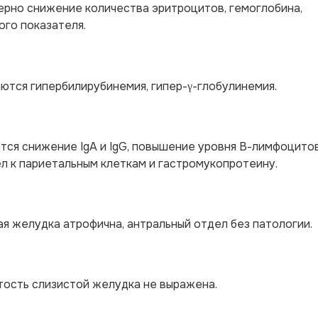
ерно снижение количества эритроцитов, гемоглобина,
ого показателя.
тся гипербилирубинемия, гипер-γ-глобулинемия.
ся снижение IgA и IgG, повышение уровня В-лимфоцитов
ел к париетальным клеткам и гастромукопротеину.
я желудка атрофична, антральный отдел без патологии.
тость слизистой желудка не выражена.