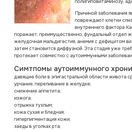
полигиповитаминозу, ад
Причиной заболевания я
повреждают клетки слизи
внутреннего фактора Ка
поражает, преимущественно, фундальный отдел же
желудочная мальдигестия, анемия с дефицитом вит
затем становится диффузной. Эта стадия уже тре
протекает совместно с аутоиммунными заболева
Симтпомы аутоиммунного хрони
давящие боли в эпигастральной области живота ср
урчание, переливание в желудке;
снижение аппетита;
изжога;
отрыжка тухлым;
кожа сухая и бледная;
гиперпигментация кожи;
заеды в уголках рта;