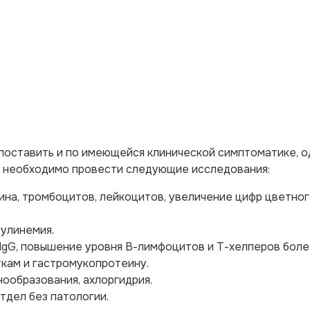
поставить и по имеющейся клинической симптоматике, о
, необходимо провести следующие исследования:
ина, тромбоцитов, лейкоцитов, увеличение цифр цветно
булинемия.
IgG, повышение уровня В-лимфоцитов и Т-хелперов более
ткам и гастромукопротеину.
ообразования, ахлоргидрия.
тдел без патологии.