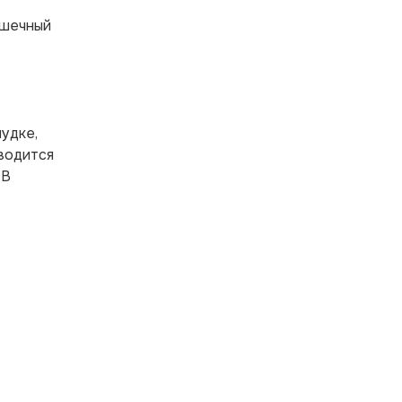
ишечный
удке,
водится
 В