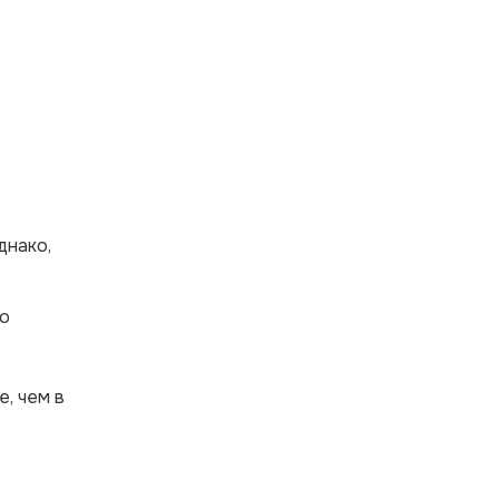
днако,
го
, чем в