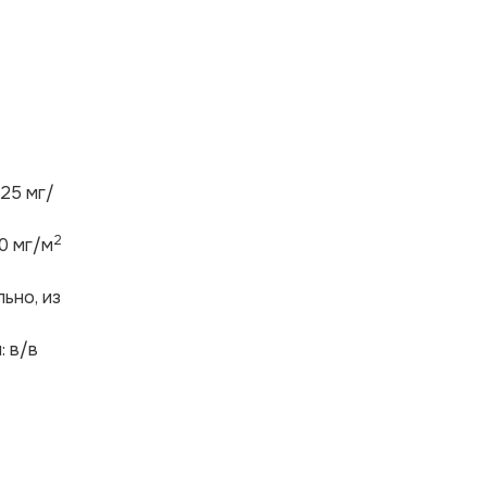
25 мг/
2
0 мг/м
ьно, из
: в/в