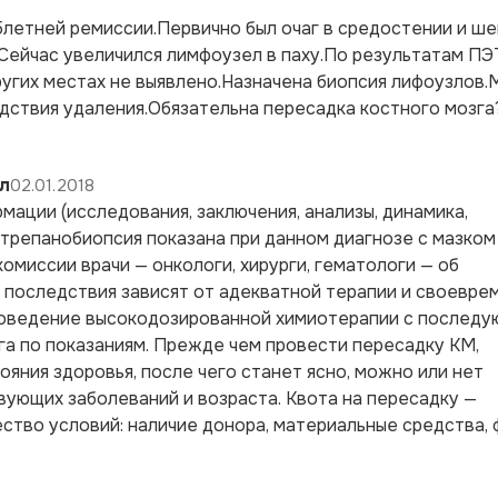
летней ремиссии.Первично был очаг в средостении и ше
ейчас увеличился лимфоузел в паху.По результатам ПЭ
других местах не выявлено.Назначена биопсия лифоузлов
едствия удаления.Обязательна пересадка костного мозга
л
02.01.2018
мации (исследования, заключения, анализы, динамика,
 трепанобиопсия показана при данном диагнозе с мазком
миссии врачи — онкологи, хирурги, гематологи — об
 последствия зависят от адекватной терапии и своевре
проведение высокодозированной химиотерапии с послед
га по показаниям. Прежде чем провести пересадку КМ,
яния здоровья, после чего станет ясно, можно или нет
вующих заболеваний и возраста. Квота на пересадку —
ство условий: наличие донора, материальные средства, 