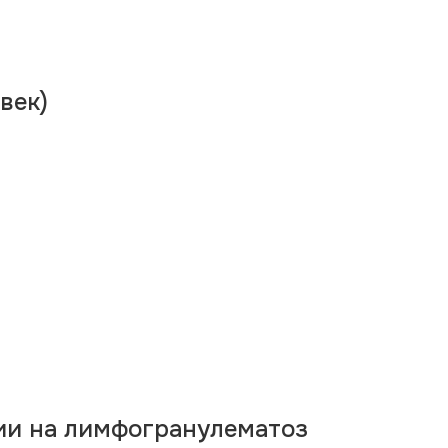
век)
ии на лимфогранулематоз