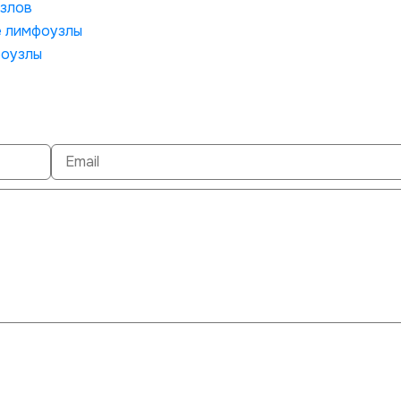
узлов
е лимфоузлы
фоузлы