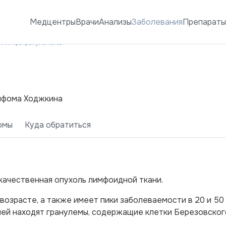
Медцентры
Врачи
Анализы
Заболевания
Препарат
Лимфогранулематоз
имфома Ходжкина
омы
Куда обратиться
качественная опухоль лимфоидной ткани.
озрасте, а также имеет пики заболеваемости в 20 и 50 
ей находят гранулемы, содержащие клетки Березовског