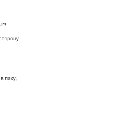
ном
 сторону
в паху;