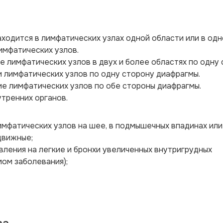
находится в лимфатических узлах одной области или в од
имфатических узлов.
ие лимфатических узлов в двух и более областях по одну
и лимфатических узлов по одну сторону диафрагмы.
ние лимфатических узлов по обе стороны диафрагмы.
утренних органов.
мфатических узлов на шее, в подмышечных впадинах или 
движные;
вления на легкие и бронхи увеличенных внутригрудных
ом заболевания);