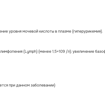
ие уровня мочевой кислоты в плазме (гиперурикемия).
имфопения (Lymph) (менее 1,5×109 /л); увеличение базо
ется при данном заболевании)