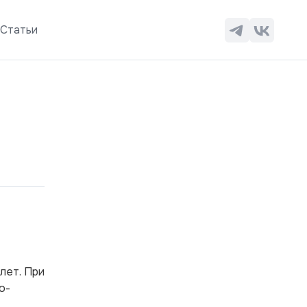
ы
Статьи
лет. При
о-