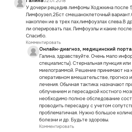
Галина
02.01.2018
У дочери рецедив лимфомы Ходжкина после 5
Лимфоузел,2Бст смешаноклеточный вариант.С
накоплен ие в трех пах.лимфоузлах слева.В 
ли оперировать пах. Лимфоузлы и какие посл
Спасибо.
Комментировать
Онлайн-диагноз, медицинский порта
Галина, здравствуйте. Очень мало инфор
специалисты). Стернальная пункция или
миелограммой. Решение принимают на ко
оперативном вмешательстве, прогноз и
лечения. Обычная тактика: назначают 
облучением и пересадкой костного моз
необходимо полное обследование состо
проводить пересадку с учетом сопутст
проблематичная. Нужно большое количе
болезни и др. Будьте здоровы.
Комментировать