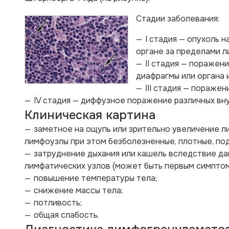
Стадии заболевания:
I стадия — опухоль 
органе за пределами л
II стадия — поражен
диафрагмы или органа 
III стадия — пораже
IV стадия — диффузное поражение различных вн
Клиническая картина
заметное на ощупь или зрительно увеличение ли
лимфоузлы при этом безболезненные, плотные, по
затруднение дыхания или кашель вследствие да
лимфатических узлов (может быть первым симптом
повышение температуры тела;
снижение массы тела;
потливость;
общая слабость.