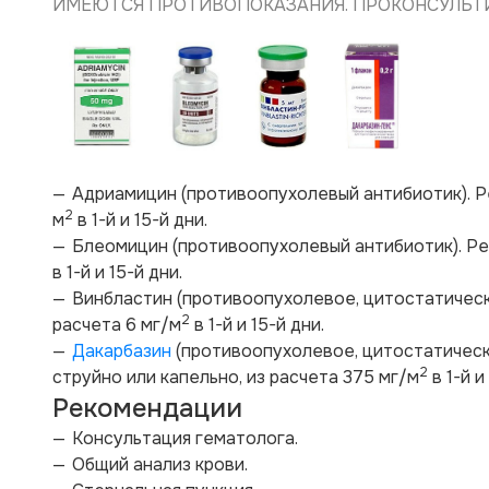
ИМЕЮТСЯ ПРОТИВОПОКАЗАНИЯ. ПРОКОНСУЛЬТИ
Адриамицин (противоопухолевый антибиотик). Ре
2
м
в 1-й и 15-й дни.
Блеомицин (противоопухолевый антибиотик). Реж
в 1-й и 15-й дни.
Винбластин (противоопухолевое, цитостатическо
2
расчета 6 мг/м
в 1-й и 15-й дни.
Дакарбазин
(противоопухолевое, цитостатическ
2
струйно или капельно, из расчета 375 мг/м
в 1-й и
Рекомендации
Консультация гематолога.
Общий анализ крови.