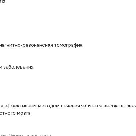
за
магнитно-резонансная томография.
и заболевания.
а эффективным методом лечения является высокодозна
стного мозга.