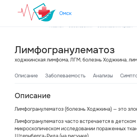
Омск
Главная
Заболевания
Заболевания крови
Лимфогранулематоз
ходжкинская лимфома, ЛГМ, болезнь Ходжкина, л
Описание
Заболеваемость
Анализы
Симпт
Описание
Лимфогранулематоз (болезнь Ходжкина) — это зло
Лимфогранулематоз часто встречается в детском в
микроскопическом исследовании пораженных ткан
Штернберга-Рида (на рисунке).