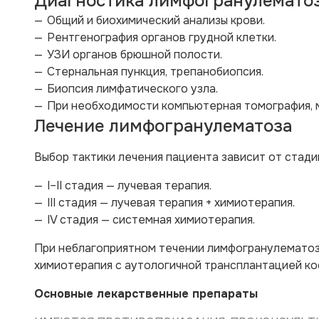
Диагностика лимфогранулемато
Общий и биохимический анализы крови.
Рентгенография органов грудной клетки.
УЗИ органов брюшной полости.
Стернальная пункция, трепанобиопсия.
Биопсия лимфатического узла.
При необходимости компьютерная томография, 
Лечение лимфогранулематоза
Выбор тактики лечения пациента зависит от стади
I–II стадия — лучевая терапия.
III стадия — лучевая терапия + химиотерапия.
IV стадия — системная химиотерапия.
При неблагоприятном течении лимфогранулематоз
химиотерапия с аутологичной трансплантацией ко
Основные лекарственные препараты