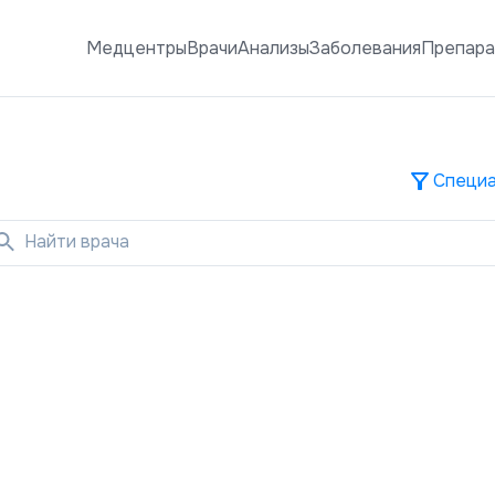
Медцентры
Врачи
Анализы
Заболевания
Препар
Специа
Найти врача