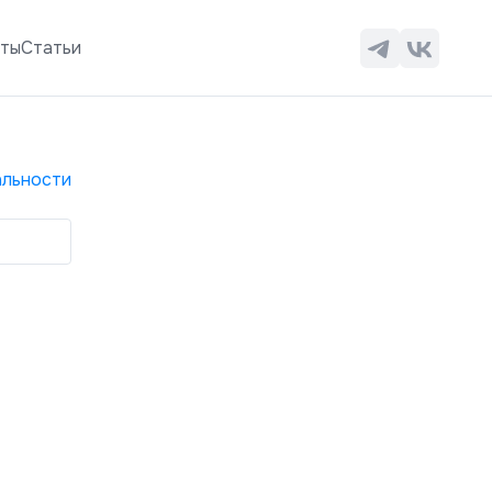
аты
Статьи
льности