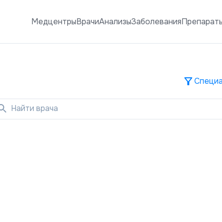
Медцентры
Врачи
Анализы
Заболевания
Препарат
Специа
Найти врача