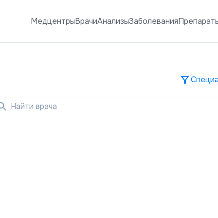
Медцентры
Врачи
Анализы
Заболевания
Препарат
Специа
Найти врача