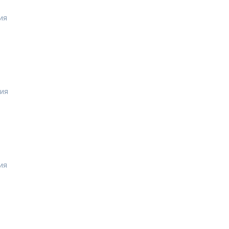
ия
рия
ия