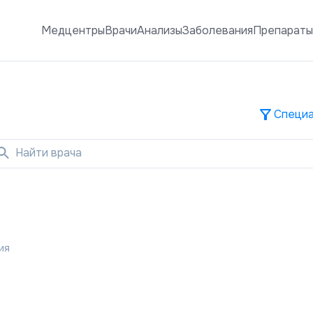
Медцентры
Врачи
Анализы
Заболевания
Препарат
Специа
Найти врача
ия