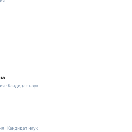
рия
на
ия · Кандидат наук
я · Кандидат наук