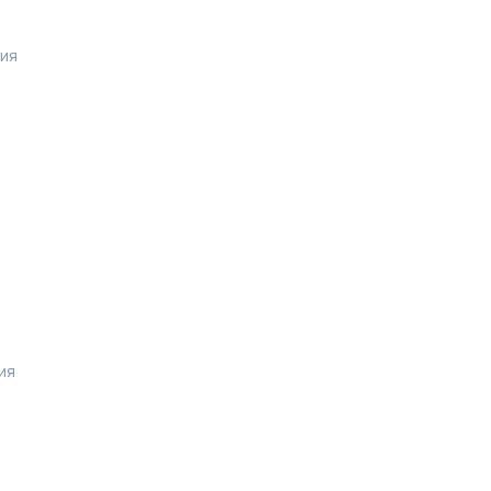
рия
ия