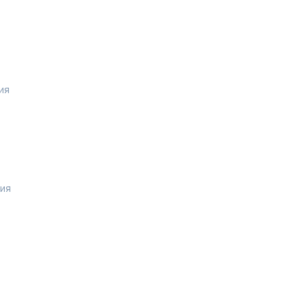
ия
рия