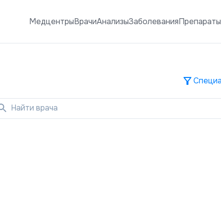
Медцентры
Врачи
Анализы
Заболевания
Препарат
Специа
Найти врача