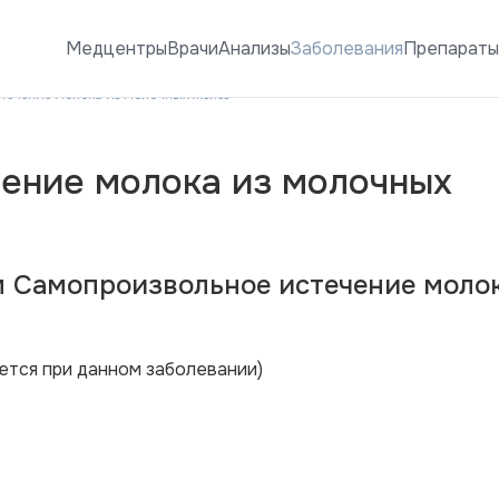
Медцентры
Врачи
Анализы
Заболевания
Препарат
течение молока из молочных желез
ение молока из молочных
м Самопроизвольное истечение молок
ется при данном заболевании)