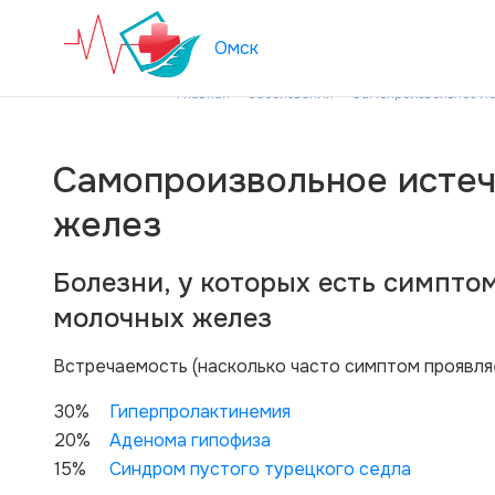
Омск
Главная
Заболевания
Самопроизвольное ис
Самопроизвольное истеч
желез
Болезни, у которых есть симпто
молочных желез
Вcтречаемость (насколько часто симптом проявля
30%
Гиперпролактинемия
20%
Аденома гипофиза
15%
Синдром пустого турецкого седла