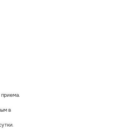
 приема.
лым в
сутки.