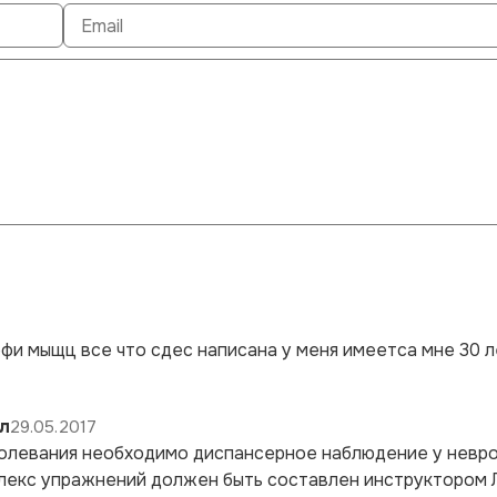
фи мыщц все что сдес написана у меня имеетса мне 30 л
л
29.05.2017
болевания необходимо диспансерное наблюдение у невро
плекс упражнений должен быть составлен инструктором 