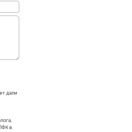
ет дали
лога,
ЛФК в