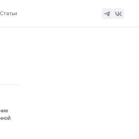
ы
Статьи
ние
чной