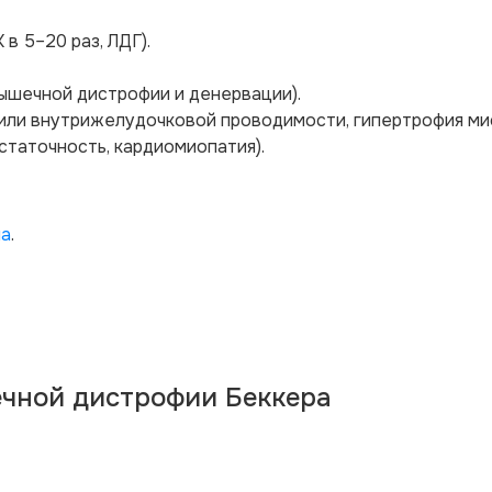
в 5–20 раз, ЛДГ).
ышечной дистрофии и денервации).
или внутрижелудочковой проводимости, гипертрофия ми
статочность, кардиомиопатия).
на
.
чной дистрофии Беккера