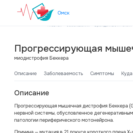
Омск
Главная
Заболевания
Врожденные и генети
Прогрессирующая мышеч
миодистрофия Беккера
Описание
Заболеваемость
Симптомы
Куда
Описание
Прогрессирующая мышечная дистрофия Беккера (G
нервной системы, обусловленное дегенеративным
патологии периферического мотонейрона.
Причина — мутация в 21 локусе короткого плеча Х