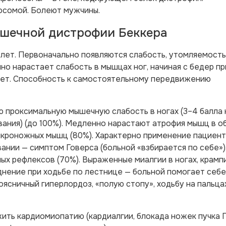
осомой. Болеют мужчины.
шечной дистрофии Беккера
 лет. Первоначально появляются слабость, утомляемость
но нарастает слабость в мышцах ног, начиная с бедер п
 лет. Способность к самостоятельному передвижению
 проксимальную мышечную слабость в ногах (3–4 балла 
евания) (до 100%). Медленно нарастают атрофия мышц в о
 икроножных мышц (80%). Характерно применение пациен
нии — симптом Говерса (больной «взбирается по себе»)
 рефлексов (70%). Выраженные миалгии в ногах, крампи
днение при ходьбе по лестнице — больной помогает себе
ясничный гиперлордоз, «полую стопу», ходьбу на пальцах
ть кардиомиопатию (кардиалгии, блокада ножек пучка Г