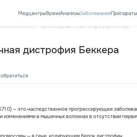
Медцентры
Врачи
Анализы
Заболевания
Препарат
ческие заболевания
Прогрессирующая мышечная дистрофия Беккера
ная дистрофия Беккера
 обратиться
71.0) — это наследственное прогрессирующее заболева
и изменениями в мышечных волокнах в отсутствии перви
-хромосомы — в гене, кодирующем белок дистрофин.