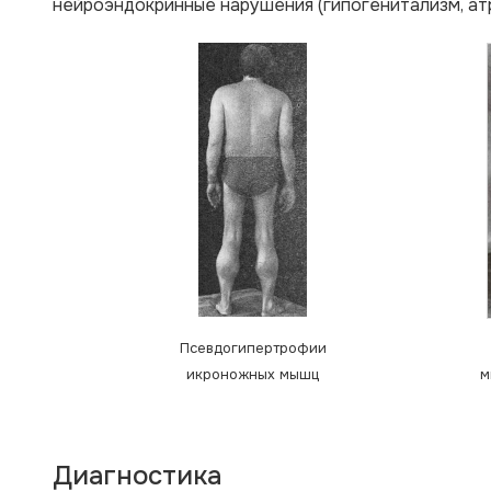
нейроэндокринные нарушения (гипогенитализм, атр
Псевдогипертрофии
икроножных мышц
м
Диагностика