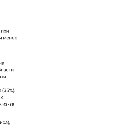
 при
ри менее
на
бласти
том
.
 (35%).
 с
 из-за
иса),