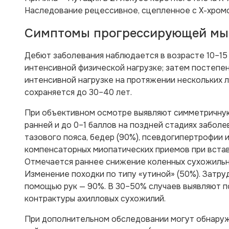
Наследование рецессивное, сцепленное с Х-хром
Симптомы прогрессирующей мы
Дебют заболевания наблюдается в возрасте 10–15
интенсивной физической нагрузке; затем постепен
интенсивной нагрузке на протяжении нескольких
сохраняется до 30–40 лет.
При объективном осмотре выявляют симметричную
ранней и до 0–1 баллов на поздней стадиях забол
тазового пояса, бедер (90%), псевдогипертрофии
компенсаторных миопатических приемов при встава
Отмечается раннее снижение коленных сухожильных
Изменение походки по типу «утиной» (50%). Затру
помощью рук — 90%. В 30–50% случаев выявляют по
контрактуры ахилловых сухожилий.
При дополнительном обследовании могут обнаружи