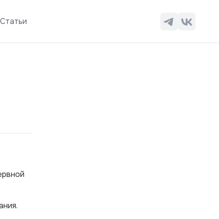
ы
Статьи
ервной
ания.