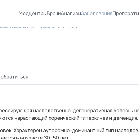
Медцентры
Врачи
Анализы
Заболевания
Препарат
ческие заболевания
Болезнь Гентингтона
 обратиться
огрессирующая наследственно-дегенеративная болезнь н
яются нарастающий хореический гиперкинез и деменция.
ловек. Характерен аутосомно-доминантный тип наследов
ется в возрасте 30–50 лет.