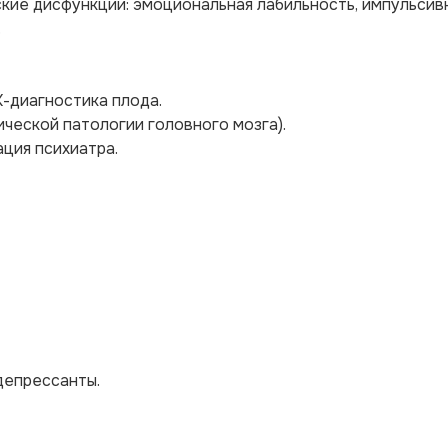
еские дисфункции: эмоциональная лабильность, импульсив
.
К-диагностика плода.
ческой патологии головного мозга).
ция психиатра.
депрессанты.