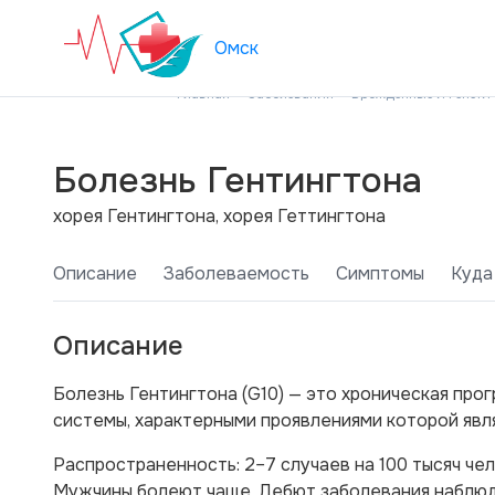
Омск
Главная
Заболевания
Врожденные и генети
Болезнь Гентингтона
хорея Гентингтона, хорея Геттингтона
Описание
Заболеваемость
Симптомы
Куда
Описание
Болезнь Гентингтона (G10) — это хроническая пр
системы, характерными проявлениями которой явл
Распространенность: 2–7 случаев на 100 тысяч че
Мужчины болеют чаще. Дебют заболевания наблюда