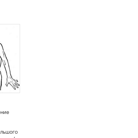
ение
ольшого