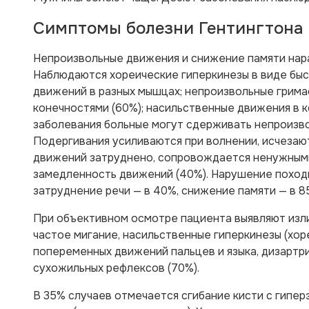
Симптомы болезни Гентингтона
Непроизвольные движения и снижение памяти нара
Наблюдаются хореические гиперкинезы в виде бы
движений в разных мышцах; непроизвольные грима
конечностями (60%); насильственные движения в к
заболевания больные могут сдерживать непроизв
Подергивания усиливаются при волнении, исчезаю
движений затруднено, сопровождается ненужным
замедленность движений (40%). Нарушение походк
затруднение речи — в 40%, снижение памяти — в 8
При объективном осмотре пациента выявляют изл
частое мигание, насильственные гиперкинезы (хор
попеременных движений пальцев и языка, дизартр
сухожильных рефлексов (70%).
В 35% случаев отмечается сгибание кисти с гипе