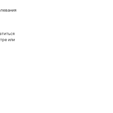
олевания
атиться
тре или