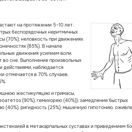
стают на протяжении 5–10 лет.
стрых беспорядочных неритмичных
сы (70%); неловкость при движениях
онечностях (85%). В начале
ольные движения усилием воли.
т во сне. Выполнение произвольных
и действиями, наблюдается
и отмечается в 70% случаев,
5%.
ишнюю жестикуляцию и гримасы,
еоатетоз (90%), гемихорею (40%)); замедление быстрых
ию (40%), ригидность (25%); мышечную гипотонию, оживл
рэкстензией в метакарпальных суставах и приведением б