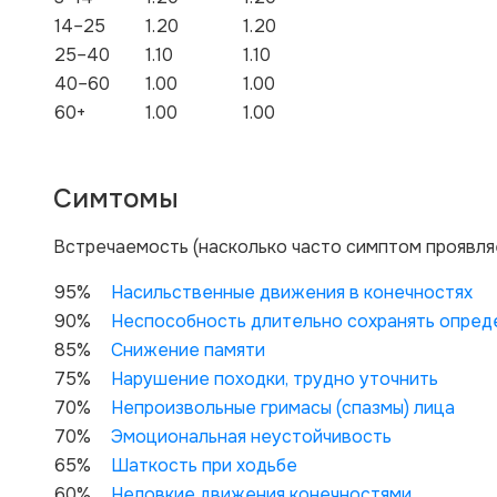
14–25
1.20
1.20
25–40
1.10
1.10
40–60
1.00
1.00
60+
1.00
1.00
Симтомы
Вcтречаемость (насколько часто симптом проявля
95%
Насильственные движения в конечностях
90%
Неспособность длительно сохранять опред
85%
Снижение памяти
75%
Нарушение походки, трудно уточнить
70%
Непроизвольные гримасы (спазмы) лица
70%
Эмоциональная неустойчивость
65%
Шаткость при ходьбе
60%
Неловкие движения конечностями