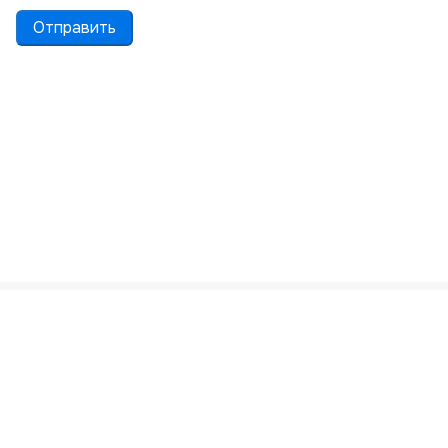
Отправить
Политика конфиденциальности
Пользовательское соглашение
© 2012—2026 ООО «ИМС»
Партнерам
Обратная связь
Сайт носит ознакомительный характер.
Проконсультируйтесь с врачом.