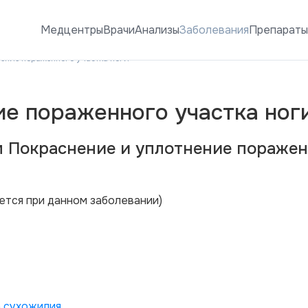
Медцентры
Врачи
Анализы
Заболевания
Препарат
ение пораженного участка ноги
ие пораженного участка ног
м Покраснение и уплотнение пораже
ется при данном заболевании)
а сухожилия