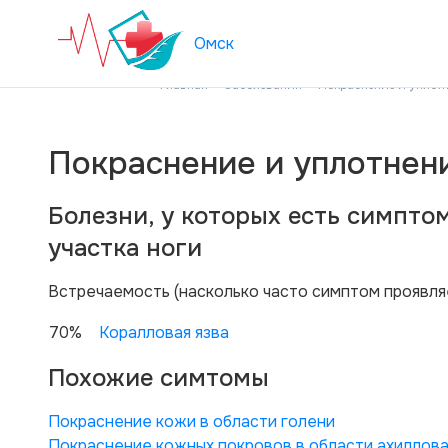
Омск
Главная
Заболевания
Покраснение и уплотн
Покраснение и уплотнен
Болезни, у которых есть симпто
участка ноги
Вcтречаемость (насколько часто симптом проявля
70%
Коралловая язва
Похожие симтомы
Покраснение кожи в области голени
Покраснение кожных покровов в области ахиллов