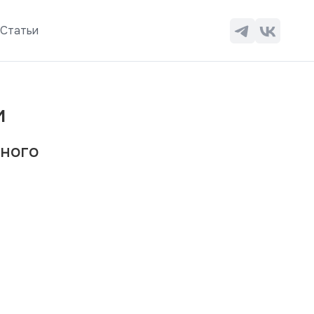
ы
Статьи
и
нного