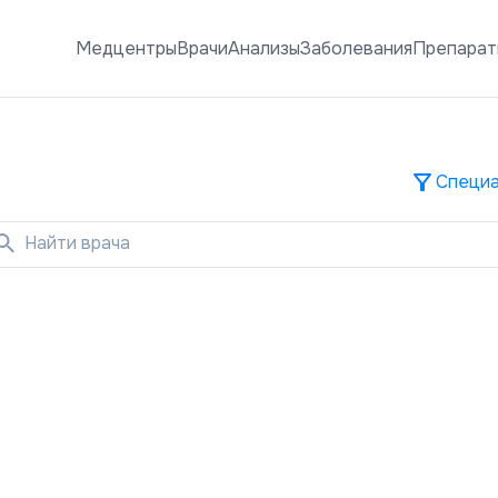
Медцентры
Врачи
Анализы
Заболевания
Препарат
Специа
Найти врача