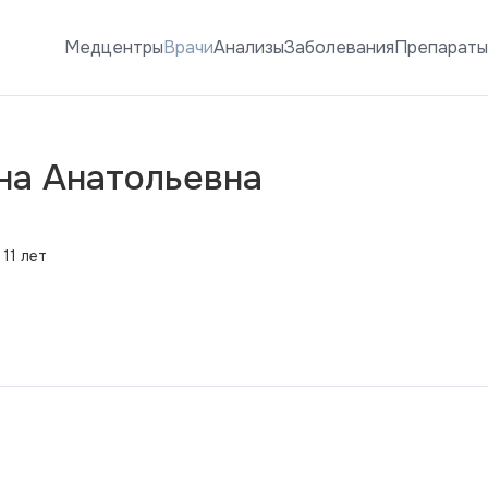
Медцентры
Врачи
Анализы
Заболевания
Препарат
на Анатольевна
11 лет