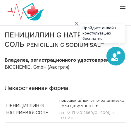
Пройдите онлайн
констультацию
ПЕНИЦИЛЛИН G НАТРИЕВАЯ
бесплатно
СОЛЬ
PENICILLIN G SODIUM SALT
Владелец регистрационного удостоверения:
BIOCHEMIE , GmbH
(Австрия)
Лекарственная форма
порошок д/пригот. р-ра д/инъекц.
ПЕНИЦИЛЛИН G
1 млн.ЕД: фл. 100 шт.
НАТРИЕВАЯ СОЛЬ
рег. №: П №012660/01-2001} от
07.02.01