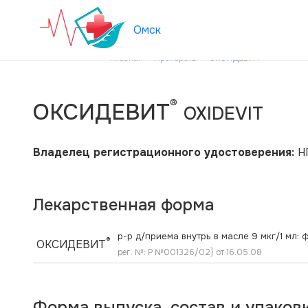
Омск
®
Главная
Препараты
ОКСИДЕВИТ
®
ОКСИДЕВИТ
OXIDEVIT
Владелец регистрационного удостоверения:
Н
Лекарственная форма
р-р д/приема внутрь в масле 9 мкг/1 мл: ф
®
ОКСИДЕВИТ
рег. №: Р №001326/02} от 16.05.08
Форма выпуска, состав и упаков