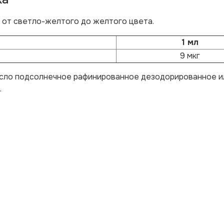
 от светло-желтого до желтого цвета.
1 мл
9 мкг
масло подсолнечное рафинированное дезодорированное и
.