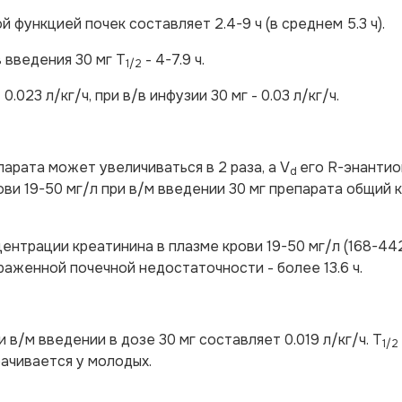
 функцией почек составляет 2.4-9 ч (в среднем 5.3 ч).
/в введения 30 мг T
- 4-7.9 ч.
1/2
023 л/кг/ч, при в/в инфузии 30 мг - 0.03 л/кг/ч.
парата может увеличиваться в 2 раза, а V
его R-энантио
d
ови 19-50 мг/л при в/м введении 30 мг препарата общий 
ентрации креатинина в плазме крови 19-50 мг/л (168-44
ыраженной почечной недостаточности - более 13.6 ч.
в/м введении в дозе 30 мг составляет 0.019 л/кг/ч. T
1/2
ачивается у молодых.