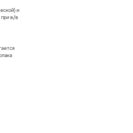
еской) и
 при в/в
гается
олака