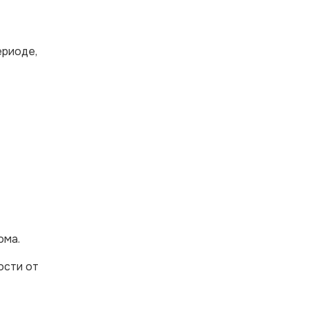
ериоде,
ома.
ости от