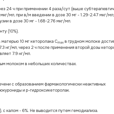
ез 24 ч при применении 4 раза/сут (выше субтерапевтич
мкг/мл, при в/м введении в дозе 30 мг - 1.29-2.47 мкг/мл;
узии в дозе 30 мг - 1.68-2.76 мкг/мл.
ту (10%).
 матерью 10 мг кеторолака C
в грудном молоке дости
max
7.3 нг/мл, через 2 ч после применения второй дозы кетор
ляет 7.9 нг/мл.
ым молоком в небольших количествах.
ечени с образованием фармакологически неактивных
юкурониды и р-гидроксикеторолак.
, с калом - 6%. Не выводится путем гемодиализа.