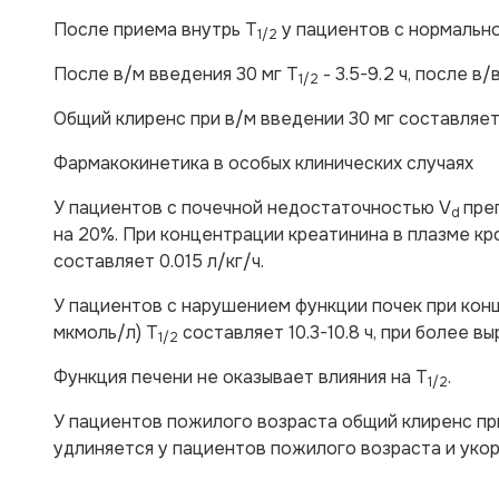
После приема внутрь T
у пациентов с нормальной
1/2
После в/м введения 30 мг T
- 3.5-9.2 ч, после в
1/2
Общий клиренс при в/м введении 30 мг составляет 0.
Фармакокинетика в особых клинических случаях
У пациентов с почечной недостаточностью V
пре
d
на 20%. При концентрации креатинина в плазме кр
составляет 0.015 л/кг/ч.
У пациентов с нарушением функции почек при конц
мкмоль/л) T
составляет 10.3-10.8 ч, при более в
1/2
Функция печени не оказывает влияния на T
.
1/2
У пациентов пожилого возраста общий клиренс при 
удлиняется у пациентов пожилого возраста и укор