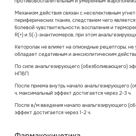
противовоспалительным и умеренным жаропониж
Механизм действия связан с неселективным угнет
периферических тканях, следствием чего являетс
болевой чувствительности, воспаления и терморе
R(+) и S(-)-энантиомеров, при этом анальгезирую
Кеторолак не влияет на опиоидные рецепторы, не 
обладает седативным и анксиолитическим действ
По силе анальгезирующего (обезболивающего) эф
НПВП.
После приема внутрь начало анальгезирующего (о
ч, максимальный эффект достигается через 2-3 ч.
После в/м введения начало анальгезирующего (об
эффект достигается через 1-2 ч.
Фармакокинетика