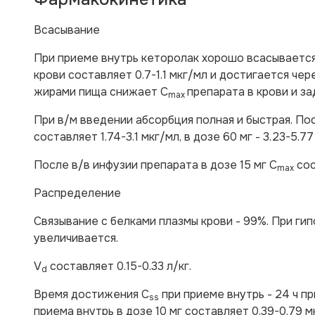
Всасывание
При приеме внутрь кеторолак хорошо всасывается
крови составляет 0.7-1.1 мкг/мл и достигается чер
жирами пища снижает C
препарата в крови и з
max
При в/м введении абсорбция полная и быстрая. Пос
составляет 1.74-3.1 мкг/мл, в дозе 60 мг - 3.23-5.77
После в/в инфузии препарата в дозе 15 мг C
сос
max
Распределение
Связывание с белками плазмы крови - 99%. При г
увеличивается.
V
составляет 0.15-0.33 л/кг.
d
Время достижения C
при приеме внутрь - 24 ч п
ss
приема внутрь в дозе 10 мг составляет 0.39-0.79 м