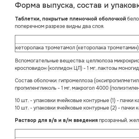
Форма выпуска, состав и упаков
Таблетки, покрытые пленочной оболочкой
белог
поперечном разрезе видны два слоя.
кеторолака трометамол (кеторолака трометамин)
Вспомогательные вещества:
целлюлоза микрокриста
кросповидон (коллидон ЦЛ) - 1 мг, лактозы моногид
Состав оболочки:
гипромеллоза (оксипропилметилцел
пропиленгликоль - 1 мг, макрогол 4000 (полиэтилен
10 шт. - упаковки ячейковые контурные (1) - пачки 
10 шт. - упаковки ячейковые контурные (2) - пачки 
Раствор для в/в и в/м введения
прозрачный, жел