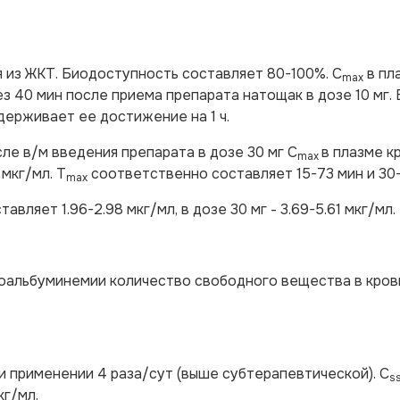
 из ЖКТ. Биодоступность составляет 80-100%. C
в пл
max
ез 40 мин после приема препарата натощак в дозе 10 мг.
адерживает ее достижение на 1 ч.
ле в/м введения препарата в дозе 30 мг C
в плазме к
max
 мкг/мл. Т
соответственно составляет 15-73 мин и 30-
max
тавляет 1.96-2.98 мкг/мл, в дозе 30 мг - 3.69-5.61 мкг/мл.
ипоальбуминемии количество свободного вещества в кров
ри применении 4 раза/сут (выше субтерапевтической). C
s
кг/мл.