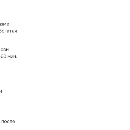
азме
 Богатая
рови
60 мин.
и
после
s