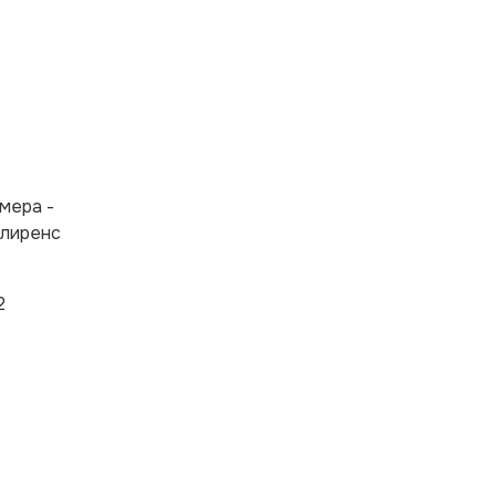
мера -
клиренс
2