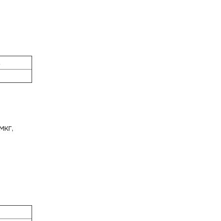
.
мкг,