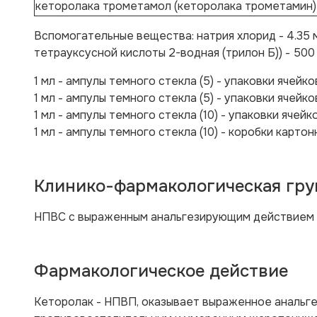
кеторолака трометамол (кеторолака трометамин)
Вспомогательные вещества:
натрия хлорид - 4.35 
тетрауксусной кислоты 2-водная (трилон Б)) - 500 м
1 мл - ампулы темного стекла (5) - упаковки ячейко
1 мл - ампулы темного стекла (5) - упаковки ячейко
1 мл - ампулы темного стекла (10) - упаковки ячейк
1 мл - ампулы темного стекла (10) - коробки картон
Клинико-фармакологическая гру
НПВС с выраженным анальгезирующим действием
Фармакологическое действие
Кеторолак - НПВП, оказывает выраженное анальг