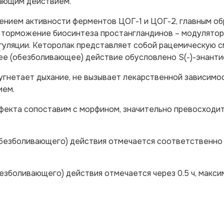
ающим действием.
ением активности ферментов ЦОГ-1 и ЦОГ-2, главным об
я торможение биосинтеза простангландинов – модулято
гуляции. Кеторолак представляет собой рацемическую 
щее (обезболивающее) действие обусловлено S(-)-энант
угнетает дыхание, не вызывает лекарственной зависимос
ием.
фекта сопоставим с морфином, значительно превосходит
безболивающего) действия отмечается соответственно 
езболивающего) действия отмечается через 0.5 ч, макс