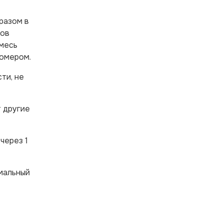
разом в
ров
смесь
иомером.
ти, не
 другие
через 1
имальный