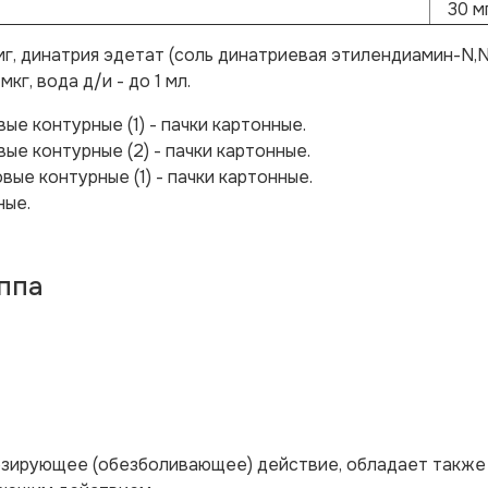
30 м
мг, динатрия эдетат (соль динатриевая этилендиамин-N,N,
кг, вода д/и - до 1 мл.
вые контурные (1) - пачки картонные.
вые контурные (2) - пачки картонные.
овые контурные (1) - пачки картонные.
ные.
ппа
езирующее (обезболивающее) действие, обладает также