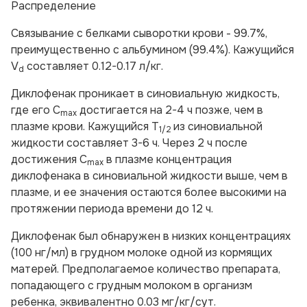
Распределение
Связывание с белками сыворотки крови - 99.7%,
преимущественно с альбумином (99.4%). Кажущийся
V
составляет 0.12-0.17 л/кг.
d
Диклофенак проникает в синовиальную жидкость,
где его C
достигается на 2-4 ч позже, чем в
max
плазме крови. Кажущийся T
из синовиальной
1/2
жидкости составляет 3-6 ч. Через 2 ч после
достижения C
в плазме концентрация
max
диклофенака в синовиальной жидкости выше, чем в
плазме, и ее значения остаются более высокими на
протяжении периода времени до 12 ч.
Диклофенак был обнаружен в низких концентрациях
(100 нг/мл) в грудном молоке одной из кормящих
матерей. Предполагаемое количество препарата,
попадающего с грудным молоком в организм
ребенка, эквивалентно 0.03 мг/кг/сут.