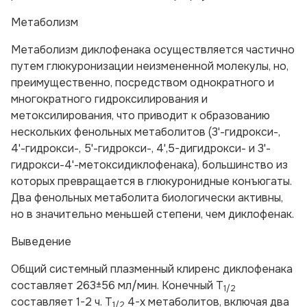
Метаболизм
Метаболизм диклофенака осуществляется частично
путем глюкуронизации неизмененной молекулы, но,
преимущественно, посредством однократного и
многократного гидроксилирования и
метоксилирования, что приводит к образованию
нескольких фенольных метаболитов (3'-гидрокси-,
4'-гидрокси-, 5'-гидрокси-, 4',5-дигидрокси- и 3'-
гидрокси-4'-метоксидиклофенака), большинство из
которых превращается в глюкуронидные конъюгаты.
Два фенольных метаболита биологически активны,
но в значительно меньшей степени, чем диклофенак.
Выведение
Общий системный плазменный клиренс диклофенака
составляет 263±56 мл/мин. Конечный T
1/2
составляет 1-2 ч. T
4-х метаболитов, включая два
1/2