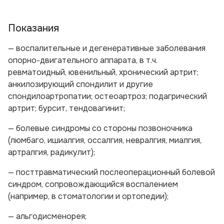
Показания
— воспалительные и дегенеративные заболевания
опорно-двигательного аппарата, в т.ч.
ревматоидный, ювенильный, хронический артрит;
анкилозирующий спондилит и другие
спондилоартропатии; остеоартроз; подагрический
артрит; бурсит, тендовагинит;
— болевые синдромы со стороны позвоночника
(люмбаго, ишиалгия, оссалгия, невралгия, миалгия,
артралгия, радикулит);
— посттравматический послеоперационный болевой
синдром, сопровождающийся воспалением
(например, в стоматологии и ортопедии);
— альгодисменорея;