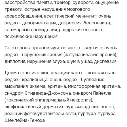
расстройства памяти, тремор, судороги, ощущение
тревоги, острые нарушения мозгового
кровообращения, асептический менингит; очень
редко - дезориентация, депрессия, бессонница,
кошмарные сновидения, раздражительность,
психические нарушения.
Со стороны органов чувств:
часто - вертиго; очень
редко - нарушения зрения (затуманивание зрения),
диплопия, нарушения слуха, шум в ушах, дисгевзия.
Дерматологические реакции:
часто - кожная сыпь;
редко - крапивница; очень редко - буллезные
высыпания, экзема, эритема, многоформная эритема,
синдром Стивенса-Джонсона, синдром Лайелла
(токсический эпидермальный некролиз),
эксфолиативный дерматит, зуд, выпадение волос,
реакции фоточувствительности; пурпура, пурпура
Шенлейна-Геноха.