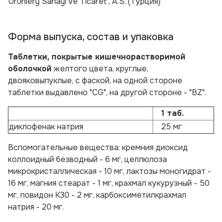
Urunlery Sanayi ve Ticaret , A.S.
(Турция)
Форма выпуска, состав и упаковка
Таблетки, покрытые кишечнорастворимой
оболочкой
желтого цвета, круглые,
двояковыпуклые, с фаской, на одной стороне
таблетки выдавлено "CG", на другой стороне - "BZ".
1 таб.
диклофенак натрия
25 мг
Вспомогательные вещества:
кремния диоксид
коллоидный безводный - 6 мг, целлюлоза
микрокристаллическая - 10 мг, лактозы моногидрат -
16 мг, магния стеарат - 1 мг, крахмал кукурузный - 50
мг, повидон К30 - 2 мг, карбоксиметилкрахмал
натрия - 20 мг.