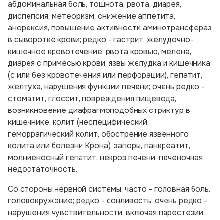
абдоминальная боль, тошнота, рвота, диарея,
диспепсия, метеоризм, снижение аппетита,
анорексия, повышение активности аминотрансфераз
в сыворотке крови; редко - гастрит, желудочно-
кишечное кровотечение, рвота кровью, мелена,
диарея с примесью крови, язвы желудка и кишечника
(с или без кровотечения или перфорации), гепатит,
желтуха, нарушения функции печени; очень редко -
стоматит, глоссит, повреждения пищевода,
возникновение диафрагмоподобных стриктур в
кишечнике, колит (неспецифический
геморрагический колит, обострение язвенного
колита или болезни Крона), запоры, панкреатит,
молниеносный гепатит, некроз печени, печеночная
недостаточность.
Со стороны нервной системы:
часто - головная боль,
головокружение; редко - сонливость; очень редко -
нарушения чувствительности, включая парестезии,