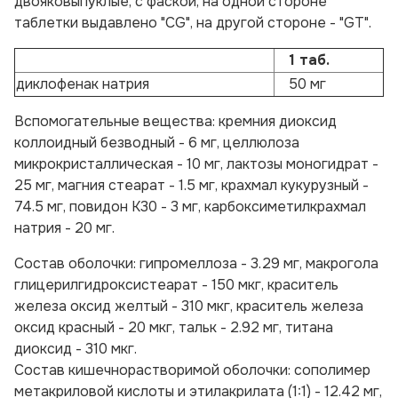
двояковыпуклые, с фаской, на одной стороне
таблетки выдавлено "CG", на другой стороне - "GT".
1 таб.
диклофенак натрия
50 мг
Вспомогательные вещества:
кремния диоксид
коллоидный безводный - 6 мг, целлюлоза
микрокристаллическая - 10 мг, лактозы моногидрат -
25 мг, магния стеарат - 1.5 мг, крахмал кукурузный -
74.5 мг, повидон К30 - 3 мг, карбоксиметилкрахмал
натрия - 20 мг.
Состав оболочки:
гипромеллоза - 3.29 мг, макрогола
глицерилгидроксистеарат - 150 мкг, краситель
железа оксид желтый - 310 мкг, краситель железа
оксид красный - 20 мкг, тальк - 2.92 мг, титана
диоксид - 310 мкг.
Состав кишечнорастворимой оболочки:
сополимер
метакриловой кислоты и этилакрилата (1:1) - 12.42 мг,