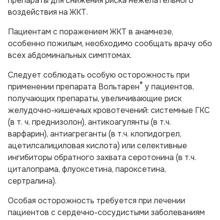
препараты для снижения риска нежелательного
воздействия на ЖКТ.
Пациентам с поражением ЖКТ в анамнезе,
особенно пожилым, необходимо сообщать врачу обо
всех абдоминальных симптомах.
Следует соблюдать особую осторожность при
®
применении препарата Вольтарен
у пациентов,
получающих препараты, увеличивающие риск
желудочно-кишечных кровотечений: системные ГКС
(в т. ч. преднизолон), антикоагулянты (в т.ч.
варфарин), антиагреганты (в т.ч. клопидогрел,
ацетилсалициловая кислота) или селективные
ингибиторы обратного захвата серотонина (в т.ч.
циталопрама, флуоксетина, пароксетина,
сертралина).
Особая осторожность требуется при лечении
пациентов с сердечно-сосудистыми заболеваниям