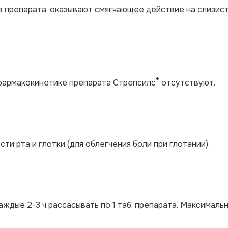
в препарата, оказывают смягчающее действие на слизис
®
 фармакокинетике препарата Стрепсилс
отсутствуют.
и рта и глотки (для облегчения боли при глотании).
ждые 2-3 ч рассасывать по 1 таб. препарата. Максималь