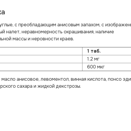
ка
руглые, с преобладающим анисовым запахом, с изображе
лый налет, неравномерность окрашивания, наличие
ьной массы и неровности краев.
1 таб.
1.2 мг
600 мкг
 масло анисовое, левоментол, винная кислота, понсо эди
рского сахара и жидкой декстрозы.