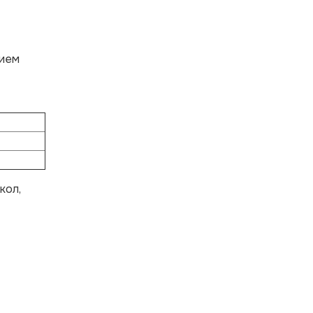
нием
кол,