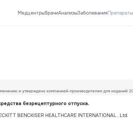
Медцентры
Врачи
Анализы
Заболевания
Препарат
менению и утверждено компанией-производителем для изданий 20
средства безрецептурного отпуска.
ECKITT BENCKISER HEALTHCARE INTERNATIONAL , Ltd.