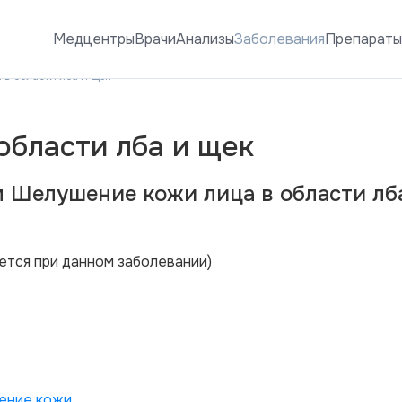
Медцентры
Врачи
Анализы
Заболевания
Препарат
в области лба и щек
области лба и щек
м Шелушение кожи лица в области лб
ется при данном заболевании)
ение кожи