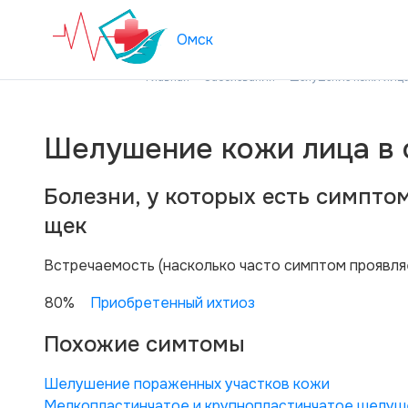
Омск
Главная
Заболевания
Шелушение кожи лица 
Шелушение кожи лица в 
Болезни, у которых есть симпто
щек
Вcтречаемость (насколько часто симптом проявля
80%
Приобретенный ихтиоз
Похожие симтомы
Шелушение пораженных участков кожи
Мелкопластинчатое и крупнопластинчатое шелуш