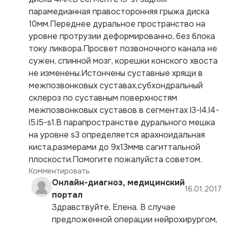
парамедианная правосторонняя грыжа диска
10мм.Переднее дуральное пространство на
уровне протрузии деформированно, без блока
току ликвора.Просвет позвоночного канала не
сужен, спинной мозг, корешки конского хвоста
не изменены.Истончены суставные хрящи в
межпозвонковых суставах,субхондральный
склероз по суставным поверхностям
межпозвонковых суставов в сегментах l3-l4.l4-
l5.l5-s1.В парапространстве дурального мешка
на уровне s3 определяется арахноидальная
киста,размерами до 9х13ммв сагиттальной
плоскости.Помогите пожалуйста советом.
Комментировать
Онлайн-диагноз, медицинский
16.01.2017
портал
Здравствуйте, Елена. В случае
предложенной операции нейрохирургом,