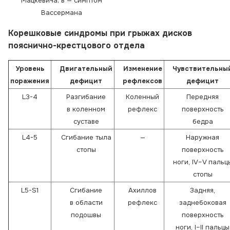
Мацкевича; в — симптом
Вассермана
Корешковые синдромы при грыжах дисков
пояснично-крестцового отдела
Уровень
Двигательный
Изменение
Чувствительны
поражения
дефицит
рефлексов
дефицит
L3-4
Разгибание
Коленный
Передняя
в коленном
рефлекс
поверхность
суставе
бедра
L4-5
Сгибание тыла
—
Наружная
стопы
поверхность
ноги, IV–V пальц
стопы
L5-S1
Сгибание
Ахиллов
Задняя,
в области
рефлекс
заднебоковая
подошвы
поверхность
ноги, I–II пальцы