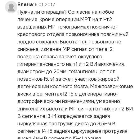
Елена
16.01.2017
Нужна ли операция? Согласна на любое
лечение, кроме операции.МРТ на т1-т2
взвешанных МР томограммах пояснично-
крестового отдела позвоночника поясничный
лордоз сохранен.Высота тел позвонков не
снижена, изменен МР сигнал от тела l2
позвонка справа за счет округлого,
гиперинтенсивного на т1 и т2 ВИ включения,
диаметром до 20мм-гемангиомы, от тел
позвонков l5, s1 за счет участков жировой
дегенерации костного мозга. Межпозвонковые
диски в сегментах l2-l5 с дегенеративно-
дистрофическими изменениями, умеренно
снижена их высота и МР сигнал от них на т2 ВИ.
В сегменте l3-l4 определяется задняя
циркулярная протрузия диска до 3,5мм.В
сегменте l4-l5 задняя циркулярная протрузия
диска 4мм.В сегменте l5-s1 задняя