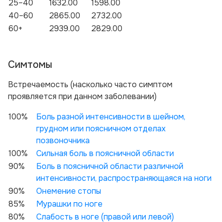
25–40
1632.00
1598.00
40–60
2865.00
2732.00
60+
2939.00
2829.00
Симтомы
Вcтречаемость (насколько часто симптом
проявляется при данном заболевании)
100%
Боль разной интенсивности в шейном,
грудном или поясничном отделах
позвоночника
100%
Сильная боль в поясничной области
90%
Боль в поясничной области различной
интенсивности, распространяющаяся на ноги
90%
Онемение стопы
85%
Мурашки по ноге
80%
Слабость в ноге (правой или левой)